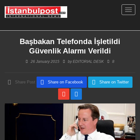
Toggl
navig
Başbakan Telefonda İşletildi
Güvenlik Alarmı Verildi
26 January 2015
by
EDITORIAL DESK
8
Share Post
Share on Facebook
Share on Twitter