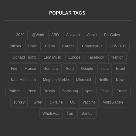
POPULAR TAGS
2020
@Work
ABD
Amazon
Apple
Bill Gates
Bitcoin
Brazil
China
Corona
Coronavirus
COVID-19
Donald Trump
Elon Musk
Europe
Facebook
fashion
Fed
France
Germany
Gold
Google
India
Israel
Kate Middleton
Meghan Markle
Microsoft
Netflix
News
Politics
Price
Russia
Samsung
sport
Tesla
Trump
Turkey
Twitter
Ukraine
US
Vaccine
Volkswagen
WhatsApp
İran
İstanbul