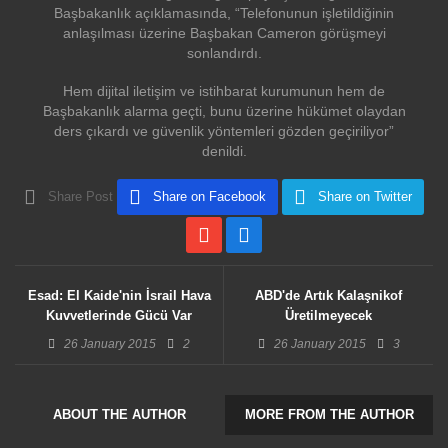
Başbakanlık açıklamasında, “Telefonunun işletildiğinin
anlaşılması üzerine Başbakan Cameron görüşmeyi
sonlandırdı.
Hem dijital iletişim ve istihbarat kurumunun hem de
Başbakanlık alarma geçti, bunu üzerine hükümet olaydan
ders çıkardı ve güvenlik yöntemleri gözden geçiriliyor”
denildi.
Share Post
Share on Facebook
Share on Twitter
Esad: El Kaide'nin İsrail Hava
ABD'de Artık Kalaşnikof
Kuvvetlerinde Gücü Var
Üretilmeyecek
26 January 2015
2
26 January 2015
3
ABOUT THE AUTHOR
MORE FROM THE AUTHOR