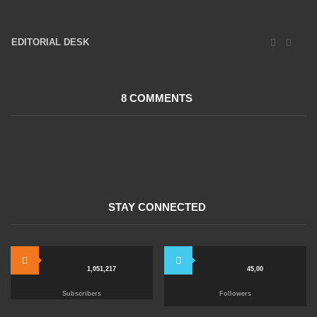
EDITORIAL DESK
16047 Posts
8 COMMENTS
STAY CONNECTED
1,051,217
45,00
Subscribers
Followers