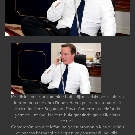
Kendisini İngiliz hükümetine bağlı dijital iletişim ve istihbarat
kurumunun direktörü Robert Hannigan olarak tanıtan bir
kişinin İngiltere Başbakanı David Cameron’au telefonda
işletmesi üzerine, ingiltere hüküğmetinde güvenlik alarmı
verildi.
Cameron’ın resmi telefonuna gelen aramanın kısa sürdüğü
ve hassas herhangi bir bilginin paylaşılmadığı belirtildi.