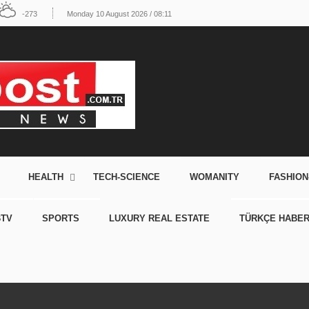
-273
Monday 10 August 2026 / 08:11
HEALTH
TECH-SCIENCE
WOMANITY
FASHION
TV
SPORTS
LUXURY REAL ESTATE
TÜRKÇE HABE