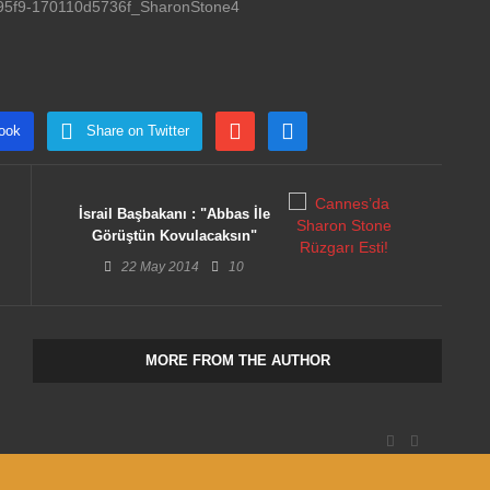
ook
Share on Twitter
İsrail Başbakanı : "Abbas İle
Görüştün Kovulacaksın"
22 May 2014
10
MORE FROM THE AUTHOR