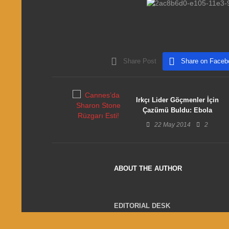
Share Post
Share on Faceb
Irkçı Lider Göçmenler İçin
Çazümü Buldu: Ebola
Virisü!
22 May 2014
2
ABOUT THE AUTHOR
EDITORIAL DESK
16047 Posts