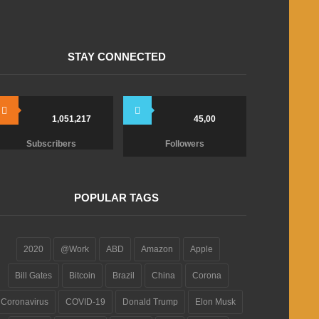
STAY CONNECTED
1,051,217
45,00
Subscribers
Followers
POPULAR TAGS
2020
@Work
ABD
Amazon
Apple
Bill Gates
Bitcoin
Brazil
China
Corona
Coronavirus
COVID-19
Donald Trump
Elon Musk