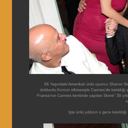
56 Yaşındaki Amerikalı ünlü oyuncu Sharon Sto
doldurdu.Kırmızı elbisesiyle Cannes’de katıldığı
Fransa’nın Cannes kentinde yapılan Stone” 30 yıld
n
İşte ünlü yıldızın o gece katıldığı