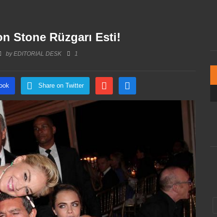
n Stone Rüzgarı Esti!
by
EDITORIAL DESK
1
ook
Share on Twitter