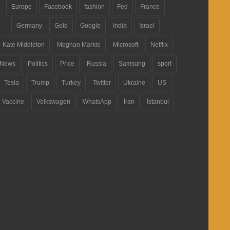
Europe
Facebook
fashion
Fed
France
Germany
Gold
Google
India
Israel
Kate Middleton
Meghan Markle
Microsoft
Netflix
News
Politics
Price
Russia
Samsung
sport
Tesla
Trump
Turkey
Twitter
Ukraine
US
Vaccine
Volkswagen
WhatsApp
İran
İstanbul