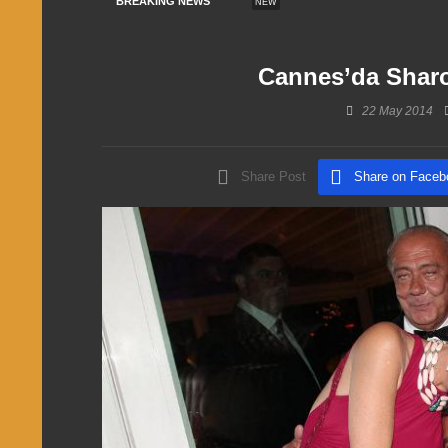
BREAKING NEWS
NEW
Cannes’da Sharo
22 May 2014
Share Post
Share on Faceb