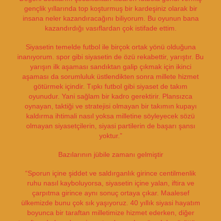
gençlik yıllarında top koşturmuş bir kardeşiniz olarak bir
insana neler kazandıracağını biliyorum. Bu oyunun bana
kazandırdığı vasıflardan çok istifade ettim.
Siyasetin temelde futbol ile birçok ortak yönü olduğuna
inanıyorum. spor gibi siyasetin de özü rekabettir, yarıştır. Bu
yarışın ilk aşaması sandıktan galip çıkmak için ikinci
aşaması da sorumluluk üstlendikten sonra millete hizmet
götürmek içindir. Tıpkı futbol gibi siyaset de takım
oyunudur. Yani sağlam bir kadro gerektirir. Plansızca
oynayan, taktiği ve stratejisi olmayan bir takımın kupayı
kaldırma ihtimali nasıl yoksa milletine söyleyecek sözü
olmayan siyasetçilerin, siyasi partilerin de başarı şansı
yoktur.”
Bazılarının jübile zamanı gelmiştir
“Sporun içine şiddet ve saldırganlık girince centilmenlik
ruhu nasıl kayboluyorsa, siyasetin içine yalan, iftira ve
çarpıtma girince aynı sonuç ortaya çıkar. Maalesef
ülkemizde bunu çok sık yaşıyoruz. 40 yıllık siyasi hayatım
boyunca bir taraftan milletimize hizmet ederken, diğer