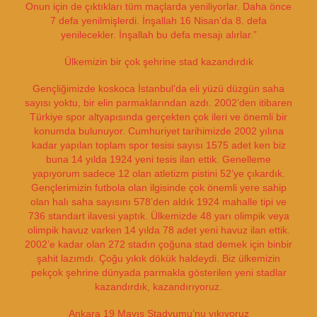
Onun için de çıktıkları tüm maçlarda yeniliyorlar. Daha önce
7 defa yenilmişlerdi. İnşallah 16 Nisan’da 8. defa
yenilecekler. İnşallah bu defa mesajı alırlar.”
Ülkemizin bir çok şehrine stad kazandırdık
Gençliğimizde koskoca İstanbul’da eli yüzü düzgün saha
sayısı yoktu, bir elin parmaklarından azdı. 2002’den itibaren
Türkiye spor altyapısında gerçekten çok ileri ve önemli bir
konumda bulunuyor. Cumhuriyet tarihimizde 2002 yılına
kadar yapılan toplam spor tesisi sayısı 1575 adet ken biz
buna 14 yılda 1924 yeni tesis ilan ettik. Genelleme
yapıyorum sadece 12 olan atletizm pistini 52’ye çıkardık.
Gençlerimizin futbola olan ilgisinde çok önemli yere sahip
olan halı saha sayısını 578’den aldık 1924 mahalle tipi ve
736 standart ilavesi yaptık. Ülkemizde 48 yarı olimpik veya
olimpik havuz varken 14 yılda 78 adet yeni havuz ilan ettik.
2002’e kadar olan 272 stadın çoğuna stad demek için binbir
şahit lazımdı. Çoğu yıkık dökük haldeydi. Biz ülkemizin
pekçok şehrine dünyada parmakla gösterilen yeni stadlar
kazandırdık, kazandırıyoruz.
Ankara 19 Mayıs Stadyumu’nu yıkıyoruz