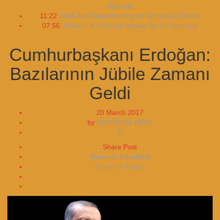
Highway
11:22
Work And Breastfeeding for Workplace Moms
07:56
Johnson & Johnson Applies for US Approval
Cumhurbaşkanı Erdoğan:
Bazılarının Jübile Zamanı
Geldi
20 March 2017
by
EDITORIAL DESK
6
Share Post
Share on Facebook
Share on Twitter