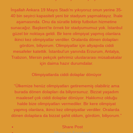
İnşallah Ankara 19 Mayıs Stadı’nı yıkıyoruz onun yerine 35-
40 bin seyirci kapasiteli yeni bir stadyum yapmaktayız. İhale
aşamasında. Onu da süratle bitirip futbolun hizmetine
sunacağız. Başkent’te örnek bir stadyumumuz yok. İstanbul
güzel bir noktaya geldi. Bir kere olimpiyat yapmış olanlara
ikinci kez olimpiyatlar verdiler. Oralarda dönen dolapları
gördüm, biliyorum. Olimpiyatlar için altyapıda ciddi
mesafeler katettik. İstanbul’un yanında Erzurum, Antalya,
Trabzon, Mersin pekçok şehrimiz uluslararası müsabakalar
için daima hazır durumdalar.
Olimpiyatlarda ciddi dolaplar dönüyor
“Ülkemize henüz olimpiyatları getirememiş olabiliriz ama
burada dönen dolapları da biliyorsunuz. Bizzat yaşadım
maalesef çok ciddi dolaplar dönüyor. Hakkımız olduğu
halde bize olimpiyatları vermediler. Bir kere olimpiyat
yapmış olanlara, ikinci kez olimpiyatlar verdiler. Oralarda
dönen dolaplara da bizzat şahit oldum, gördüm, biliyorum.”
Share Post
Share on Facebook