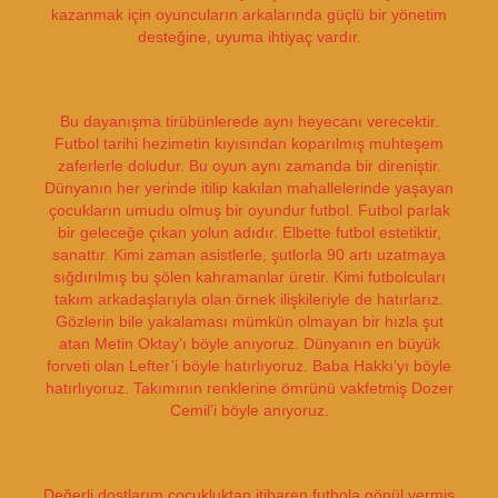
kazanmak için oyuncuların arkalarında güçlü bir yönetim
desteğine, uyuma ihtiyaç vardır.
Bu dayanışma tirübünlerede aynı heyecanı verecektir.
Futbol tarihi hezimetin kıyısından koparılmış muhteşem
zaferlerle doludur. Bu oyun aynı zamanda bir direniştir.
Dünyanın her yerinde itilip kakılan mahallelerinde yaşayan
çocukların umudu olmuş bir oyundur futbol. Futbol parlak
bir geleceğe çıkan yolun adıdır. Elbette futbol estetiktir,
sanattır. Kimi zaman asistlerle, şutlorla 90 artı uzatmaya
sığdırılmış bu şölen kahramanlar üretir. Kimi futbolcuları
takım arkadaşlarıyla olan örnek ilişkileriyle de hatırlarız.
Gözlerin bile yakalaması mümkün olmayan bir hızla şut
atan Metin Oktay’ı böyle anıyoruz. Dünyanın en büyük
forveti olan Lefter’i böyle hatırlıyoruz. Baba Hakkı’yı böyle
hatırlıyoruz. Takımının renklerine ömrünü vakfetmiş Dozer
Cemil’i böyle anıyoruz.
Değerli dostlarım çocukluktan itibaren futbola gönül vermiş