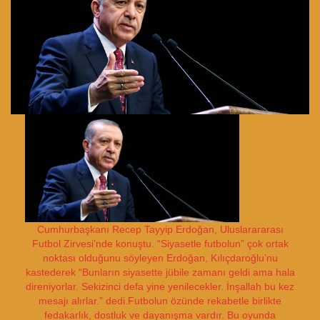
Cumhurbaşkanı Recep Tayyip Erdoğan, Uluslarararası
Futbol Zirvesi’nde konuştu. “Siyasetle futbolun” çok ortak
noktası olduğunu söyleyen Erdoğan, Kılıçdaroğlu’nu
kastederek “Bunların siyasette jübile zamanı geldi ama hala
direniyorlar. Sekizinci defa yine yenilecekler. İnşallah bu kez
mesajı alırlar.” dedi.Futbolun özünde rekabetle birlikte
fedakarlık, dostluk ve dayanışma vardır. Bu oyunda