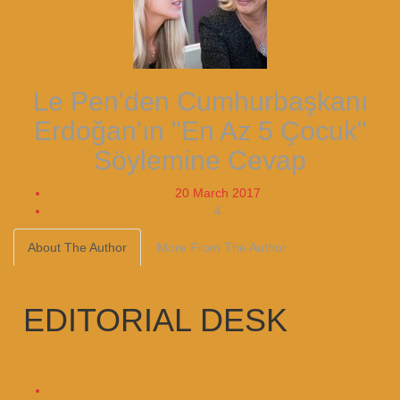
Le Pen'den Cumhurbaşkanı
Erdoğan'ın "En Az 5 Çocuk"
Söylemine Cevap
20 March 2017
4
About The Author
More From The Author
EDITORIAL DESK
16047
Posts