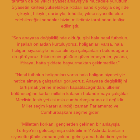
taraftan da bu yıkıcı siyaset anlayışıyla mücadele yürüttüm.
Siyasetin kalitesi yükseldikçe iktidarı sandık yoluyla değil de
şikeyle, hileyle, darbeyle, tehditle, yıkıcı siyasetle elde
edebileceğini sananlar bizim milletimiz tarafından tasfiye
edilmiştir.
“Son anayasa değişikliğinde olduğu gibi hala nasıl futbolun,
inşallah onlardan kurtuluyoruz, holiganları varsa, hala
holigan siyasetiyle netice almaya çalışanların bulunduğunu
da görüyoruz. Fikirlerinin gücüne güvenemeyenler, yalana,
iftiraya, hatta şiddete başvurmaktan çekinmediler.”
“Nasıl futbolun holiganları varsa hala holigan siyasetiyle
netice almaya çalışanları görüyoruz. Anayasa değişikliğini
tartışmak yerine meclisin kapatılacağından, ülkenin
bölüneceğine kadar milletin kafasını bulandırmaya çalıştılar.
Meclisin fesih yetkisi asla cumhurbaşkanına ait değildir.
Millet seçim kararı alındığı zaman Parlamento ve
Cumhurbaşkanı seçime gider.
“Milletten korkan, gençlerden çekinen bir anlayışla
Türkiye’nin geleceği inşa edilebilir mi? Aslında bunların
siyasette jübile zamanı çoktan gelmiş ama hala direniyorlar.