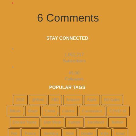
6 Comments
STAY CONNECTED
1,051,217
Subscribers
45,00
Followers
POPULAR TAGS
2020
@Work
ABD
Amazon
Apple
Bill Gates
Bitcoin
Brazil
China
Corona
Coronavirus
COVID-19
Donald Trump
Elon Musk
Europe
Facebook
fashion
Fed
France
Germany
Gold
Google
India
Israel