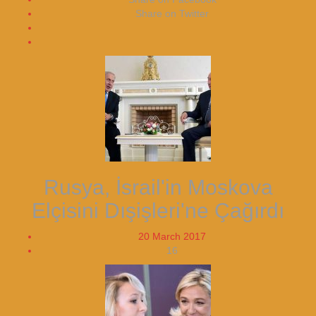
Share on Twitter
Rusya, İsrail'in Moskova
Elçisini Dışişleri'ne Çağırdı
20 March 2017
16