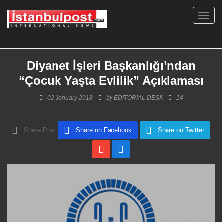
Toggl
navig
Diyanet İşleri Başkanlığı’ndan
“Çocuk Yaşta Evlilik” Açıklaması
02 January 2018
by
EDITORIAL DESK
14
Share Post
Share on Facebook
Share on Twitter