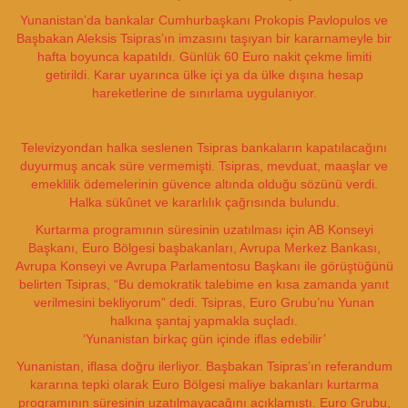
Yunanistan’da bankalar Cumhurbaşkanı Prokopis Pavlopulos ve
Başbakan Aleksis Tsipras’ın imzasını taşıyan bir kararnameyle bir
hafta boyunca kapatıldı. Günlük 60 Euro nakit çekme limiti
getirildi. Karar uyarınca ülke içi ya da ülke dışına hesap
hareketlerine de sınırlama uygulanıyor.
Televizyondan halka seslenen Tsipras bankaların kapatılacağını
duyurmuş ancak süre vermemişti. Tsipras, mevduat, maaşlar ve
emeklilik ödemelerinin güvence altında olduğu sözünü verdi.
Halka sükûnet ve kararlılık çağrısında bulundu.
Kurtarma programının süresinin uzatılması için AB Konseyi
Başkanı, Euro Bölgesi başbakanları, Avrupa Merkez Bankası,
Avrupa Konseyi ve Avrupa Parlamentosu Başkanı ile görüştüğünü
belirten Tsipras, “Bu demokratik talebime en kısa zamanda yanıt
verilmesini bekliyorum” dedi. Tsipras, Euro Grubu’nu Yunan
halkına şantaj yapmakla suçladı.
‘Yunanistan birkaç gün içinde iflas edebilir’
Yunanistan, iflasa doğru ilerliyor. Başbakan Tsipras’ın referandum
kararına tepki olarak Euro Bölgesi maliye bakanları kurtarma
programının süresinin uzatılmayacağını açıklamıştı. Euro Grubu,