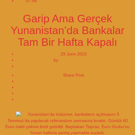
07:56
Johnson & Johnson Applies for US Approval
Garip Ama Gerçek
Yunanistan’da Bankalar
Tam Bir Hafta Kapalı
29 June 2015
by
EDITORIAL DESK
105
Share Post
Share on Facebook
Share on Twitter
Yunanistan’da hükümet, bankaların açılmasını 5
Temmuz’da yapılacak referandum sonrasına bıraktı. Günlük 60
Euro nakit çekme limiti getirildi. Başbakan Tsipras, Euro Grubu’nu
Yunan halkına şantaj yapmakla suçladı.