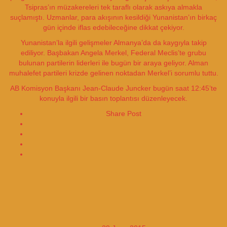
Tsipras’ın müzakereleri tek taraflı olarak askıya almakla
suçlamıştı. Uzmanlar, para akışının kesildiği Yunanistan’ın birkaç
gün içinde iflas edebileceğine dikkat çekiyor.
Yunanistan’la ilgili gelişmeler Almanya’da da kaygıyla takip
ediliyor. Başbakan Angela Merkel, Federal Meclis’te grubu
bulunan partilerin liderleri ile bugün bir araya geliyor. Alman
muhalefet partileri krizde gelinen noktadan Merkel’i sorumlu tuttu.
AB Komisyon Başkanı Jean-Claude Juncker bugün saat 12:45’te
konuyla ilgili bir basın toplantısı düzenleyecek.
Share Post
Share on Facebook
Share on Twitter
İsrail "3. Özgürlük Filosu"na da
Müdahale Etti