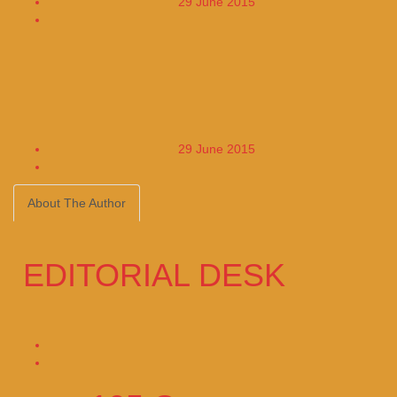
29 June 2015
14
Fransa’yı Sarsan Saldırgan
Kesik Başla Selfie Çekmiş
29 June 2015
12
About The Author
More From The Author
EDITORIAL DESK
16047
Posts