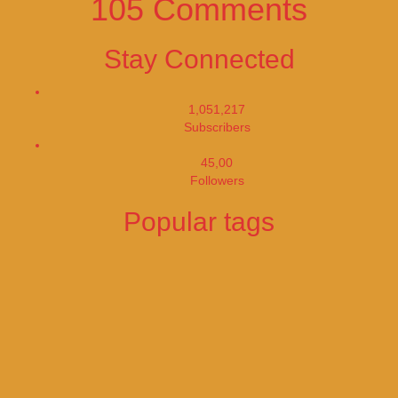
105 Comments
Stay Connected
1,051,217
Subscribers
45,00
Followers
Popular tags
Apple
Amazon
Bitcoin
Bill Gates
Brazil
@Work
ABD
2020
COVID-19
China
Coronavirus
Corona
Donald Trump
Facebook
fashion
Elon Musk
Europe
India
Google
Germany
France
Gold
Israel
Fed
Kate Middleton
Price
Microsoft
Meghan Markle
Netflix
News
Politics
Trump
Tesla
Russia
Twitter
Turkey
Samsung
sport
İran
US
Vaccine
WhatsApp
Ukraine
Volkswagen
İstanbul